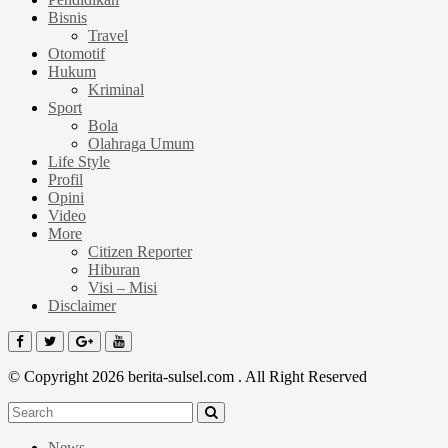
Bisnis
Travel
Otomotif
Hukum
Kriminal
Sport
Bola
Olahraga Umum
Life Style
Profil
Opini
Video
More
Citizen Reporter
Hiburan
Visi – Misi
Disclaimer
© Copyright 2026 berita-sulsel.com . All Right Reserved
News