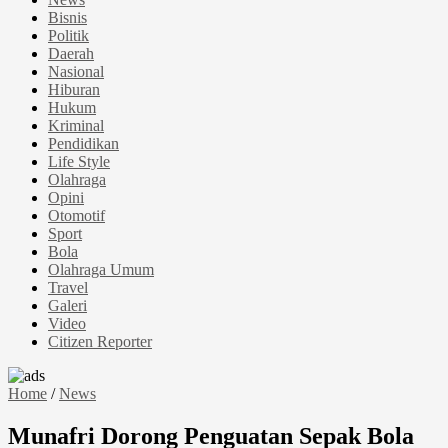
Bisnis
Politik
Daerah
Nasional
Hiburan
Hukum
Kriminal
Pendidikan
Life Style
Olahraga
Opini
Otomotif
Sport
Bola
Olahraga Umum
Travel
Galeri
Video
Citizen Reporter
Home
/
News
Munafri Dorong Penguatan Sepak Bola