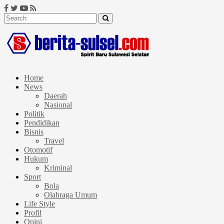
Home
News
Daerah
Nasional
Politik
Pendidikan
Bisnis
Travel
Otomotif
Hukum
Kriminal
Sport
Bola
Olahraga Umum
Life Style
Profil
Opini