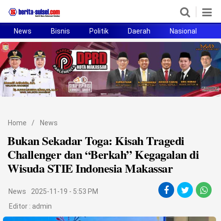
News
Bisnis
Politik
Daerah
Nasional
H
Home
News
Politik
Pendidikan
Home
/
News
Bisnis
Bukan Sekadar Toga: Kisah Tragedi
Challenger dan “Berkah” Kegagalan di
Otomotif
Wisuda STIE Indonesia Makassar
Hukum
News
2025-11-19 - 5:53 PM
Sport
Editor :
admin