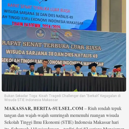
Life Style
Profil
Opini
Video
More
Disclaimer
Bukan Sekadar Toga: Kisah Tragedi Challenger dan "Berkah" Kegagalan di
Wisuda STIE Indonesia Makassar
MAKASSAR, BERITA-SULSEL.COM
– Riuh rendah tepuk
tangan dan wajah-wajah sumringah memenuhi ruangan wisuda
Sekolah Tinggi Ilmu Ekonomi (STIE) Indonesia Makassar hari
itu. Sebanyak 110 wisudawan—terdiri dari 82 sarjana Manajemen