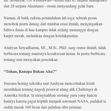
dan 28 sarjana Akuntansi—resmi menyandang gelar baru.
©
Copyright
2026
Namun, di balik euforia pemindahan tali toga, sebuah pesan
berita-
menohok justru datang dari mimbar orasi ilmiah, mengingatkan
sulsel.com
.
bahwa dunia di luar kampus tidak sedang menunggu dengan
All
Right
karpet merah, melainkan dengan ketidakpastian.
Reserved
Andryan Setyadharma, SE., M.Si., PhD, sang orator ilmiah, tidak
berbicara tentang manisnya kesuksesan instan. Ia justru berbicara
tentang seni merayakan penolakan.
“Tuhan, Kenapa Bukan Aku?”
Suasana hening seketika saat Andryan menceritakan kisah
memilukan tentang tragedi pesawat ulang alik Challenger di
Amerika Serikat. Ia mengisahkan seorang guru yang hancur
hatinya karena gagal terpilih menjadi astronaut NASA, padahal ia
sudah masuk 100 besar dari puluhan ribu pelamar.