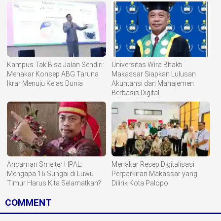
Komoditisasi Tanah Ulayat
Kampus Tak Bisa Jalan Sendiri:
Universitas Wira Bhakti
Menakar Konsep ABG Taruna
Makassar Siapkan Lulusan
Ikrar Menuju Kelas Dunia
Akuntansi dan Manajemen
Berbasis Digital
Ancaman Smelter HPAL:
Menakar Resep Digitalisasi
Mengapa 16 Sungai di Luwu
Perparkiran Makassar yang
Timur Harus Kita Selamatkan?
Dilirik Kota Palopo
COMMENT