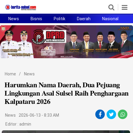
News
Bisnis
Politik
Daerah
Nasional
H
Home
News
Politik
Pendidikan
Home
/
News
Bisnis
Harumkan Nama Daerah, Dua Pejuang
Lingkungan Asal Sulsel Raih Penghargaan
Otomotif
Kalpataru 2026
Hukum
News
2026-06-13 - 8:33 AM
Sport
Editor :
admin