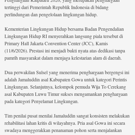
tertinggi dari Pemerintah Republik Indonesia di bidang
©
perlindungan dan pengelolaan lingkungan hidup.
Copyright
2026
berita-
Kementerian Lingkungan Hidup bersama Badan Pengendalian
sulsel.com
.
Lingkungan Hidup RI menyerahkan langsung piala tersebut di
All
Right
Primary Hall Jakarta Convention Center (JCC), Kamis
Reserved
(11/6/2026). Prestasi ini menjadi bukti nyata atas dedikasi tanpa
pamrih masyarakat dalam menjaga kelestarian alam di daerah.
Dua perwakilan Sulsel yang menerima penghargaan bergengsi ini
adalah Jamaluddin asal Kabupaten Gowa untuk kategori Perintis
Lingkungan. Selanjutnya, kelompok pemuda Wija To Cerekang
asal Kabupaten Luwu Timur sukses mengamankan penghargaan
pada kategori Penyelamat Lingkungan.
Tim penilai pusat menilai Jamaluddin sangat konsisten melakukan
rehabilitasi lahan kritis di wilayahnya. Pria asal Gowa ini secara
swadaya menggerakkan penanaman pohon serta menjalankan