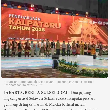
Life Style
Profil
Opini
Video
More
Disclaimer
Harumkan Nama Daerah, Dua Pejuang Lingkungan Asal Sulsel Raih
Penghargaan Kalpataru 2026
JAKARTA, BERITA-SULSEL.COM
– Dua pejuang
lingkungan asal Sulawesi Selatan sukses mengukir prestasi
gemilang di tingkat nasional. Mereka berhasil meraih
Penghargaan Kalpataru 2026, yang merupakan penghargaan