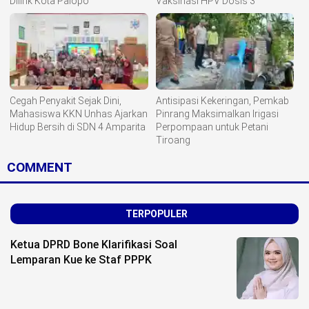
Dilirik Kota Palopo
Vaksinasi HPV Dosis 3
Cegah Penyakit Sejak Dini,
Antisipasi Kekeringan, Pemkab
Mahasiswa KKN Unhas Ajarkan
Pinrang Maksimalkan Irigasi
Hidup Bersih di SDN 4 Amparita
Perpompaan untuk Petani
Tiroang
COMMENT
TERPOPULER
Ketua DPRD Bone Klarifikasi Soal
Lemparan Kue ke Staf PPPK