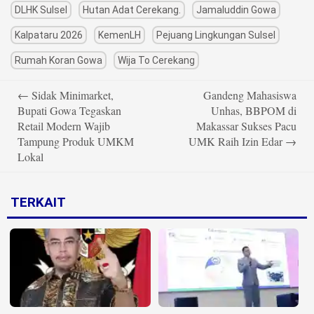
DLHK Sulsel
Hutan Adat Cerekang.
Jamaluddin Gowa
Kalpataru 2026
KemenLH
Pejuang Lingkungan Sulsel
Rumah Koran Gowa
Wija To Cerekang
Post
←
Sidak Minimarket,
Gandeng Mahasiswa
navigation
Bupati Gowa Tegaskan
Unhas, BBPOM di
Retail Modern Wajib
Makassar Sukses Pacu
Tampung Produk UMKM
UMK Raih Izin Edar
→
Lokal
TERKAIT