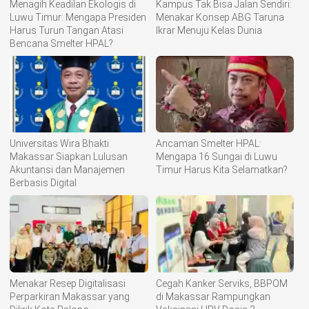
Menagih Keadilan Ekologis di
Kampus Tak Bisa Jalan Sendiri:
Luwu Timur: Mengapa Presiden
Menakar Konsep ABG Taruna
Harus Turun Tangan Atasi
Ikrar Menuju Kelas Dunia
Bencana Smelter HPAL?
Universitas Wira Bhakti
Ancaman Smelter HPAL:
Makassar Siapkan Lulusan
Mengapa 16 Sungai di Luwu
Akuntansi dan Manajemen
Timur Harus Kita Selamatkan?
Berbasis Digital
Menakar Resep Digitalisasi
Cegah Kanker Serviks, BBPOM
Perparkiran Makassar yang
di Makassar Rampungkan