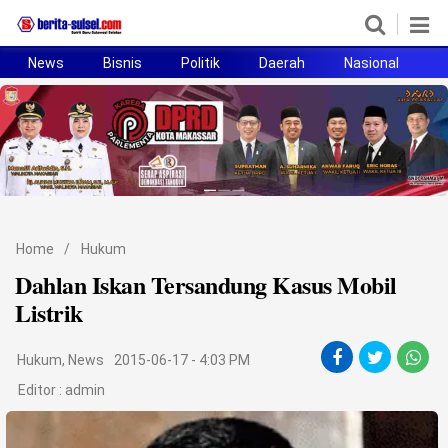
News
Bisnis
Politik
Daerah
Nasional
H
Home
News
Politik
Pendidikan
Home
/
Hukum
Bisnis
Dahlan Iskan Tersandung Kasus Mobil
Listrik
Otomotif
Hukum
,
News
2015-06-17 - 4:03 PM
Hukum
Editor :
admin
Sport