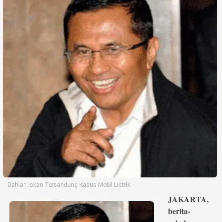
Life Style
Profil
Opini
Video
More
Disclaimer
Dahlan Iskan Tersandung Kasus Mobil Listrik
JAKARTA,
berita-