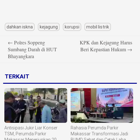
dahkan iskna
kejagung
korupsi
mobil listrik
Post
←
Polres Soppeng
KPK dan Kejagung Harus
navigation
Sumbang Darah di HUT
Beri Kepastian Hukum
→
Bhayangkara
TERKAIT
Antisipasi Jukir Liar Konser
Rahasia Perumda Parkir
TSM, Perumda Parkir
Makassar Transformasi Jadi
Makassar Menerjunkan 20
BUMD Sehat dan Cetak Laba