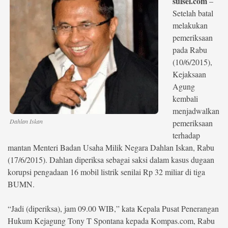
sulsel.com
–
Setelah batal
©
melakukan
Copyright
2026
pemeriksaan
berita-
pada Rabu
sulsel.com
.
(10/6/2015),
All
Right
Kejaksaan
Reserved
Agung
kembali
menjadwalkan
Dahlan Iskan
pemeriksaan
terhadap
mantan Menteri Badan Usaha Milik Negara Dahlan Iskan, Rabu
(17/6/2015). Dahlan diperiksa sebagai saksi dalam kasus dugaan
korupsi pengadaan 16 mobil listrik senilai Rp 32 miliar di tiga
BUMN.
“Jadi (diperiksa), jam 09.00 WIB,” kata Kepala Pusat Penerangan
Hukum Kejagung Tony T Spontana kepada Kompas.com, Rabu