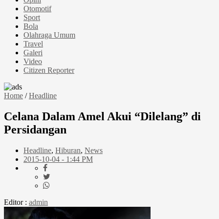
Otomotif
Sport
Bola
Olahraga Umum
Travel
Galeri
Video
Citizen Reporter
Home
/
Headline
Celana Dalam Amel Akui “Dilelang” di
Persidangan
Headline
,
Hiburan
,
News
2015-10-04 - 1:44 PM
Editor :
admin