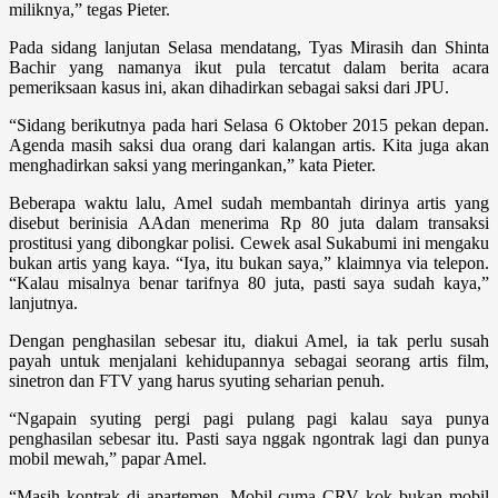
miliknya,” tegas Pieter.
Pada sidang lanjutan Selasa mendatang, Tyas Mirasih dan Shinta
Bachir yang na­manya ikut pula tercatut dalam berita acara
pemeriksaan kasus ini, akan dihadirkan sebagai saksi dari JPU.
“Sidang berikutnya pada hari Selasa 6 Oktober 2015 pekan depan.
Agenda masih saksi dua orang dari kalangan artis. Kita juga akan
menghadirkan saksi yang meringankan,” kata Pieter.
Beberapa waktu lalu, Amel sudah mem­bantah dirinya artis yang
disebut berinisia AAdan menerima Rp 80 juta dalam tran­saksi
prostitusi yang dibongkar polisi. Ce­wek asal Sukabumi ini mengaku
bukan artis yang kaya. “Iya, itu bukan saya,” klaimnya via telepon.
“Kalau misalnya benar tarifnya 80 juta, pasti saya sudah kaya,”
lanjutnya.
Dengan penghasilan sebesar itu, diakui Amel, ia tak perlu susah
payah untuk men­jalani kehidupannya sebagai seorang artis film,
sinetron dan FTV yang harus syuting seharian penuh.
“Ngapain syuting pergi pagi pulang pagi kalau saya punya
penghasilan sebesar itu. Pasti saya nggak ngontrak lagi dan punya
mobil mewah,” papar Amel.
“Masih kontrak di apartemen. Mobil cuma CRV kok bukan mobil