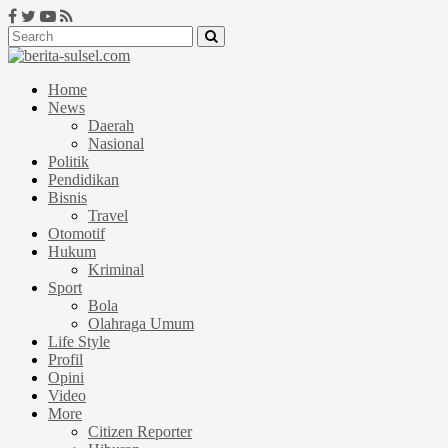
Home
News
Daerah
Nasional
Politik
Pendidikan
Bisnis
Travel
Otomotif
Hukum
Kriminal
Sport
Bola
Olahraga Umum
Life Style
Profil
Opini
Video
More
Citizen Reporter