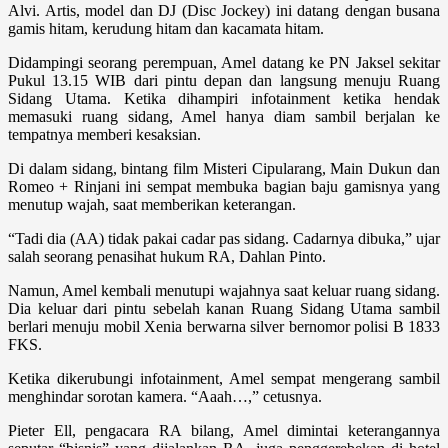
Alvi. Artis, model dan DJ (Disc Jockey) ini datang dengan busana
gamis hi­tam, kerudung hitam dan kacamata hitam.
Didampingi seorang perempuan, Amel datang ke PN Jaksel sekitar
Pukul 13.15 WIB dari pintu depan dan langsung menuju Ruang
Sidang Utama. Ketika dihampiri in­fotainment ketika hendak
memasuki ruang sidang, Amel hanya diam sambil berjalan ke
tempatnya memberi kesaksian.
Di dalam sidang, bintang film Misteri Cipularang, Main Dukun dan
Romeo + Rinjani ini sempat membuka bagian baju gamisnya yang
menutup wajah, saat mem­berikan keterangan.
“Tadi dia (AA) tidak pakai cadar pas sidang. Cadarnya dibuka,” ujar
salah seorang penasihat hukum RA, Dahlan Pinto.
Namun, Amel kembali menutupi wajah­nya saat keluar ruang sidang.
Dia keluar dari pintu sebelah kanan Ruang Sidang Utama sambil
berlari menuju mobil Xenia berwarna silver bernomor polisi B 1833
FKS.
Ketika dikerubungi infotainment, Amel sempat mengerang sambil
menghindar sorotan kamera. “Aaah…,” cetusnya.
Pieter Ell, pengacara RA bilang, Amel dimintai keterangannya