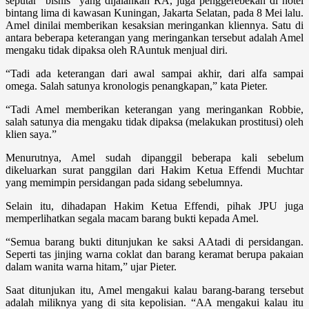
seputar “bisnis” yang dijalankan RA, juga penggerebekan di hotel
bintang lima di kawasan Kuningan, Jakarta Selatan, pada 8 Mei lalu.
Amel dinilai memberikan kesaksian meringankan kliennya. Satu di
antara beberapa keteran­gan yang meringankan tersebut adalah Amel
mengaku tidak dipaksa oleh RAuntuk menjual diri.
“Tadi ada keterangan dari awal sam­pai akhir, dari alfa sampai
omega. Salah satunya kronologis penangkapan,” kata Pieter.
“Tadi Amel memberikan keterangan yang meringankan Robbie,
salah satunya dia mengaku tidak dipaksa (melakukan prostitusi) oleh
klien saya.”
Menurutnya, Amel sudah dipanggil beberapa kali sebelum
dikeluarkan surat panggilan dari Hakim Ketua Effendi Muchtar
yang memimpin persidangan pada sidang sebelumnya.
Selain itu, dihadapan Hakim Ketua Ef­fendi, pihak JPU juga
memperlihatkan segala macam barang bukti kepada Amel.
“Semua barang bukti ditunjukan ke saksi AAtadi di persidangan.
Seperti tas jinjing warna coklat dan barang keramat berupa pakaian
dalam wanita warna hitam,” ujar Pieter.
Saat ditunjukan itu, Amel mengakui ka­lau barang-barang tersebut
adalah miliknya yang di sita kepolisian. “AA mengakui kalau itu