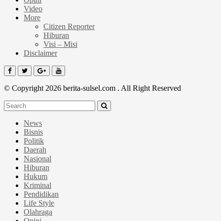
Video
More
Citizen Reporter
Hiburan
Visi – Misi
Disclaimer
© Copyright 2026 berita-sulsel.com . All Right Reserved
News
Bisnis
Politik
Daerah
Nasional
Hiburan
Hukum
Kriminal
Pendidikan
Life Style
Olahraga
Opini