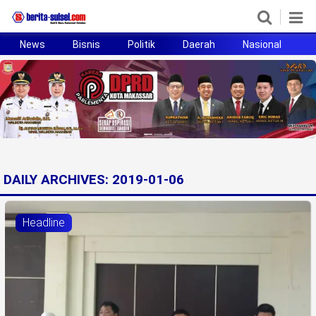
News
Bisnis
Politik
Daerah
Nasional
H
Home
News
Politik
Pendidikan
DAILY ARCHIVES:
2019-01-06
Bisnis
Headline
Otomotif
Hukum
Sport