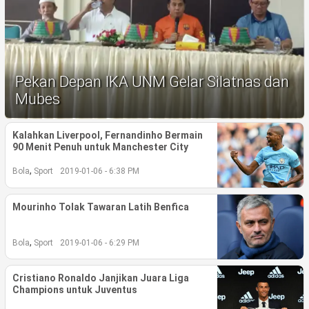
Life Style
Profil
Opini
Pekan Depan IKA UNM Gelar Silatnas dan
Video
Mubes
More
Kalahkan Liverpool, Fernandinho Bermain
90 Menit Penuh untuk Manchester City
Disclaimer
,
Bola
Sport
2019-01-06 - 6:38 PM
Mourinho Tolak Tawaran Latih Benfica
,
Bola
Sport
2019-01-06 - 6:29 PM
Cristiano Ronaldo Janjikan Juara Liga
Champions untuk Juventus