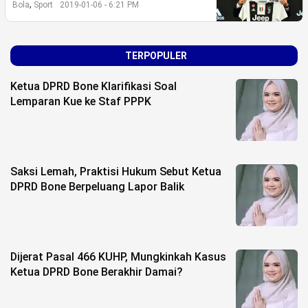
,
Bola
Sport
2019-01-06 - 6:21 PM
©
Copyright
2026
TERPOPULER
berita-
sulsel.com
.
Ketua DPRD Bone Klarifikasi Soal
All
Right
Lemparan Kue ke Staf PPPK
Reserved
Saksi Lemah, Praktisi Hukum Sebut Ketua
DPRD Bone Berpeluang Lapor Balik
Dijerat Pasal 466 KUHP, Mungkinkah Kasus
Ketua DPRD Bone Berakhir Damai?