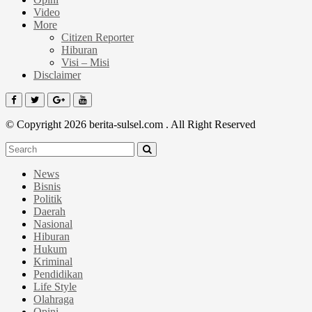
Video
More
Citizen Reporter
Hiburan
Visi – Misi
Disclaimer
© Copyright 2026 berita-sulsel.com . All Right Reserved
News
Bisnis
Politik
Daerah
Nasional
Hiburan
Hukum
Kriminal
Pendidikan
Life Style
Olahraga
Opini