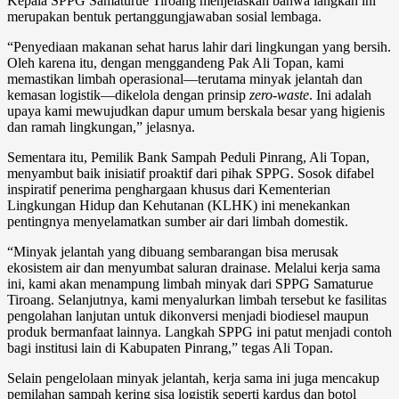
Kepala SPPG Samaturue Tiroang menjelaskan bahwa langkah ini
merupakan bentuk pertanggungjawaban sosial lembaga.
“Penyediaan makanan sehat harus lahir dari lingkungan yang bersih.
Oleh karena itu, dengan menggandeng Pak Ali Topan, kami
memastikan limbah operasional—terutama minyak jelantah dan
kemasan logistik—dikelola dengan prinsip
zero-waste
. Ini adalah
upaya kami mewujudkan dapur umum berskala besar yang higienis
dan ramah lingkungan,” jelasnya.
Sementara itu, Pemilik Bank Sampah Peduli Pinrang, Ali Topan,
menyambut baik inisiatif proaktif dari pihak SPPG. Sosok difabel
inspiratif penerima penghargaan khusus dari Kementerian
Lingkungan Hidup dan Kehutanan (KLHK) ini menekankan
pentingnya menyelamatkan sumber air dari limbah domestik.
“Minyak jelantah yang dibuang sembarangan bisa merusak
ekosistem air dan menyumbat saluran drainase. Melalui kerja sama
ini, kami akan menampung limbah minyak dari SPPG Samaturue
Tiroang. Selanjutnya, kami menyalurkan limbah tersebut ke fasilitas
pengolahan lanjutan untuk dikonversi menjadi biodiesel maupun
produk bermanfaat lainnya. Langkah SPPG ini patut menjadi contoh
bagi institusi lain di Kabupaten Pinrang,” tegas Ali Topan.
Selain pengelolaan minyak jelantah, kerja sama ini juga mencakup
pemilahan sampah kering sisa logistik seperti kardus dan botol