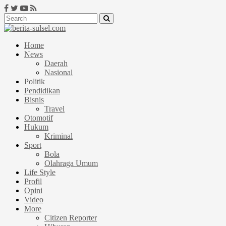
Home
News
Daerah
Nasional
Politik
Pendidikan
Bisnis
Travel
Otomotif
Hukum
Kriminal
Sport
Bola
Olahraga Umum
Life Style
Profil
Opini
Video
More
Citizen Reporter