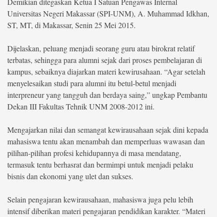
Demikian ditegaskan Ketua I Satuan Pengawas Internal
Life Style
Universitas Negeri Makassar (SPI-UNM), A. Muhammad Idkhan,
Profil
ST, MT, di Makassar, Senin 25 Mei 2015.
Opini
Dijelaskan, peluang menjadi seorang guru atau birokrat relatif
terbatas, sehingga para alumni sejak dari proses pembelajaran di
Video
kampus, sebaiknya diajarkan materi kewirusahaan. “Agar setelah
menyelesaikan studi para alumni itu betul-betul menjadi
More
interpreneur yang tangguh dan berdaya saing,” ungkap Pembantu
Dekan III Fakultas Tehnik UNM 2008-2012 ini.
Disclaimer
Mengajarkan nilai dan semangat kewirausahaan sejak dini kepada
mahasiswa tentu akan menambah dan memperluas wawasan dan
pilihan-pilihan profesi kehidupannya di masa mendatang,
termasuk tentu berhasrat dan bermimpi untuk menjadi pelaku
bisnis dan ekonomi yang ulet dan sukses.
Selain pengajaran kewirausahaan, mahasiswa juga pelu lebih
intensif diberikan materi pengajaran pendidikan karakter. “Materi