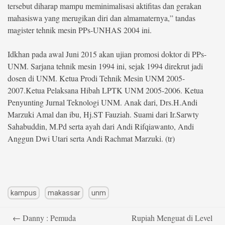
tersebut diharap mampu meminimalisasi aktifitas dan gerakan
mahasiswa yang merugikan diri dan almamaternya,” tandas
©
Copyright
magister tehnik mesin PPs-UNHAS 2004 ini.
2026
berita-
sulsel.com
Idkhan pada awal Juni 2015 akan ujian promosi doktor di PPs-
.
All
UNM. Sarjana tehnik mesin 1994 ini, sejak 1994 direkrut jadi
Right
Reserved
dosen di UNM. Ketua Prodi Tehnik Mesin UNM 2005-
2007.Ketua Pelaksana Hibah LPTK UNM 2005-2006. Ketua
Penyunting Jurnal Teknologi UNM. Anak dari, Drs.H.Andi
Marzuki Amal dan ibu, Hj.ST Fauziah. Suami dari Ir.Sarwty
Sahabuddin, M.Pd serta ayah dari Andi Rifqiawanto, Andi
Anggun Dwi Utari serta Andi Rachmat Marzuki. (tr)
kampus
makassar
unm
Post
←
Danny : Pemuda
Rupiah Menguat di Level
navigation