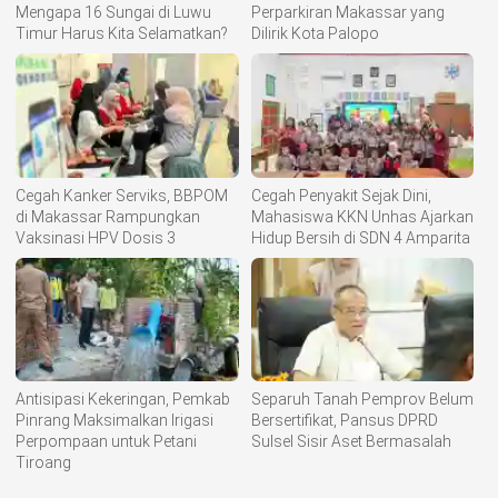
Mengapa 16 Sungai di Luwu
Perparkiran Makassar yang
Timur Harus Kita Selamatkan?
Dilirik Kota Palopo
Cegah Kanker Serviks, BBPOM
Cegah Penyakit Sejak Dini,
di Makassar Rampungkan
Mahasiswa KKN Unhas Ajarkan
Vaksinasi HPV Dosis 3
Hidup Bersih di SDN 4 Amparita
Antisipasi Kekeringan, Pemkab
Separuh Tanah Pemprov Belum
Pinrang Maksimalkan Irigasi
Bersertifikat, Pansus DPRD
Perpompaan untuk Petani
Sulsel Sisir Aset Bermasalah
Tiroang