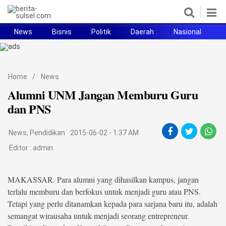
News
Bisnis
Politik
Daerah
Nasional
H
Home
News
Home
/
News
Alumni UNM Jangan Memburu Guru
Politik
dan PNS
Pendidikan
News
,
Pendidikan
2015-06-02 - 1:37 AM
Bisnis
Editor :
admin
Otomotif
MAKASSAR. Para alumni yang dihasilkan kampus, jangan
Hukum
terlalu memburu dan berfokus untuk menjadi guru atau PNS.
Tetapi yang perlu ditanamkan kepada para sarjana baru itu, adalah
Sport
semangat wirausaha untuk menjadi seorang entrepreneur.