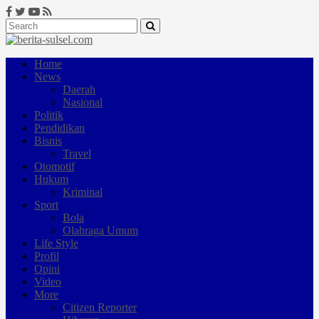
Home
News
Daerah
Nasional
Politik
Pendidikan
Bisnis
Travel
Otomotif
Hukum
Kriminal
Sport
Bola
Olahraga Umum
Life Style
Profil
Opini
Video
More
Citizen Reporter