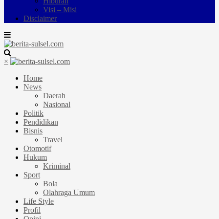
Hiburan
Visi – Misi
Disclaimer
×
Home
News
Daerah
Nasional
Politik
Pendidikan
Bisnis
Travel
Otomotif
Hukum
Kriminal
Sport
Bola
Olahraga Umum
Life Style
Profil
Opini