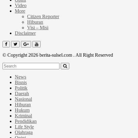
Video
More
Citizen Reporter
Hiburan
Visi – Misi
Disclaimer
© Copyright 2026 berita-sulsel.com . All Right Reserved
News
Bisnis
Politik
Daerah
Nasional
Hiburan
Hukum
Kriminal
Pendidikan
Life Style
Olahraga
Opini