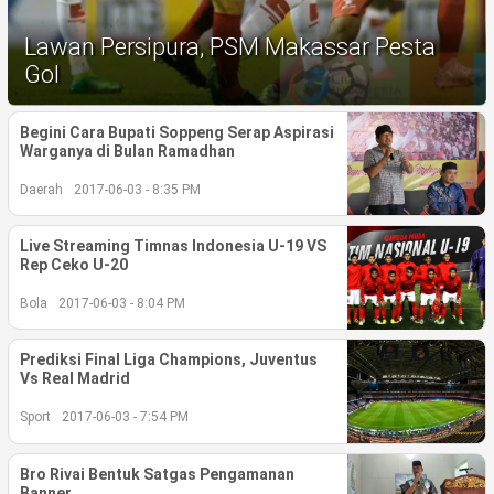
Life Style
Lawan Persipura, PSM Makassar Pesta
Profil
Gol
Opini
Begini Cara Bupati Soppeng Serap Aspirasi
Warganya di Bulan Ramadhan
Video
Daerah
2017-06-03 - 8:35 PM
More
Live Streaming Timnas Indonesia U-19 VS
Disclaimer
Rep Ceko U-20
Bola
2017-06-03 - 8:04 PM
Prediksi Final Liga Champions, Juventus
Vs Real Madrid
Sport
2017-06-03 - 7:54 PM
Bro Rivai Bentuk Satgas Pengamanan
‎Banner