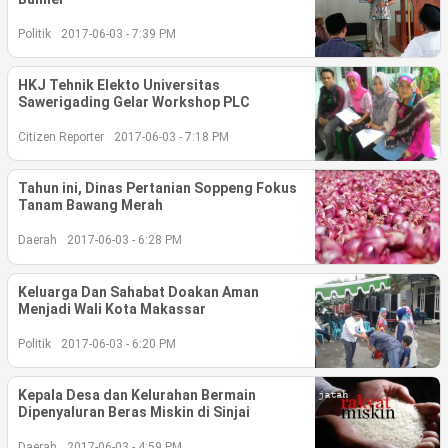
Politik
2017-06-03 - 7:39 PM
©
Copyright
2026
berita-
HKJ Tehnik Elekto Universitas
sulsel.com
Sawerigading Gelar Workshop PLC
.
All
Right
Citizen Reporter
2017-06-03 - 7:18 PM
Reserved
Tahun ini, Dinas Pertanian Soppeng Fokus
Tanam Bawang Merah
Daerah
2017-06-03 - 6:28 PM
Keluarga Dan Sahabat Doakan Aman
Menjadi Wali Kota Makassar
Politik
2017-06-03 - 6:20 PM
Kepala Desa dan Kelurahan Bermain
Dipenyaluran Beras Miskin di Sinjai
Daerah
2017-06-03 - 4:59 PM