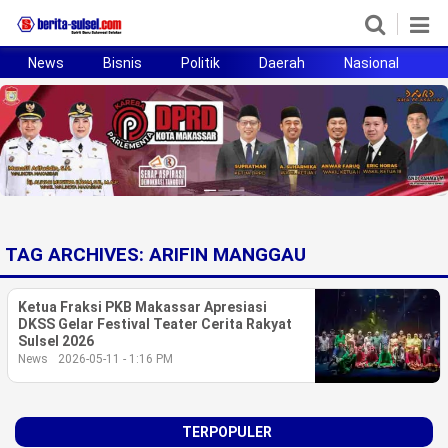
News
Bisnis
Politik
Daerah
Nasional
H
Home
News
Politik
Pendidikan
TAG ARCHIVES:
ARIFIN MANGGAU
Bisnis
Ketua Fraksi PKB Makassar Apresiasi
Otomotif
DKSS Gelar Festival Teater Cerita Rakyat
Sulsel 2026
News
2026-05-11 - 1:16 PM
Hukum
Sport
TERPOPULER