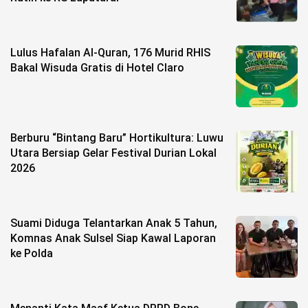
©
Copyright
2026
Lulus Hafalan Al-Quran, 176 Murid RHIS
berita-
sulsel.com
Bakal Wisuda Gratis di Hotel Claro
.
All
Right
Reserved
Berburu “Bintang Baru” Hortikultura: Luwu
Utara Bersiap Gelar Festival Durian Lokal
2026
Suami Diduga Telantarkan Anak 5 Tahun,
Komnas Anak Sulsel Siap Kawal Laporan
ke Polda