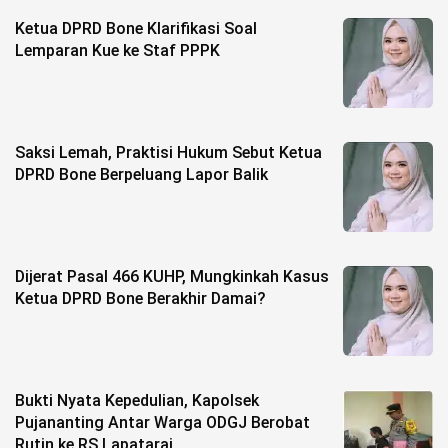
Life Style
Ketua DPRD Bone Klarifikasi Soal
Profil
Lemparan Kue ke Staf PPPK
Opini
Video
Saksi Lemah, Praktisi Hukum Sebut Ketua
DPRD Bone Berpeluang Lapor Balik
More
Disclaimer
Dijerat Pasal 466 KUHP, Mungkinkah Kasus
Ketua DPRD Bone Berakhir Damai?
Bukti Nyata Kepedulian, Kapolsek
Pujananting Antar Warga ODGJ Berobat
Rutin ke RS Lapatarai