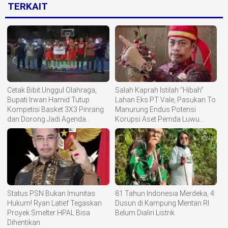
TERKAIT
Cetak Bibit Unggul Olahraga,
Salah Kaprah Istilah “Hibah”
Bupati Irwan Hamid Tutup
Lahan Eks PT Vale, Pasukan To
Kompetisi Basket 3X3 Pinrang
Manurung Endus Potensi
dan Dorong Jadi Agenda
Korupsi Aset Pemda Luwu
Annually
Timur
Status PSN Bukan Imunitas
81 Tahun Indonesia Merdeka, 4
Hukum! Ryan Latief Tegaskan
Dusun di Kampung Mentan RI
Proyek Smelter HPAL Bisa
Belum Dialiri Listrik
Dihentikan