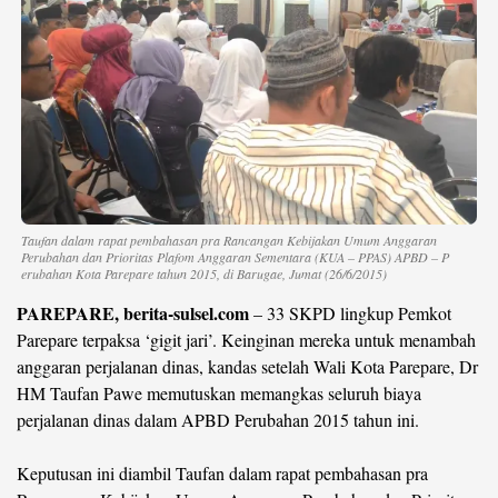
Taufan dalam rapat pembahasan pra Rancangan Kebijakan Umum Anggaran
Perubahan dan Prioritas Plafom Anggaran Sementara (KUA – PPAS) APBD – P
erubahan Kota Parepare tahun 2015, di Barugae, Jumat (26/6/2015)
PAREPARE, berita-sulsel.com
– 33 SKPD lingkup Pemkot
Parepare terpaksa ‘gigit jari’. Keinginan mereka untuk menambah
anggaran perjalanan dinas, kandas setelah Wali Kota Parepare, Dr
HM Taufan Pawe memutuskan memangkas seluruh biaya
perjalanan dinas dalam APBD Perubahan 2015 tahun ini.
Keputusan ini diambil Taufan dalam rapat pembahasan pra