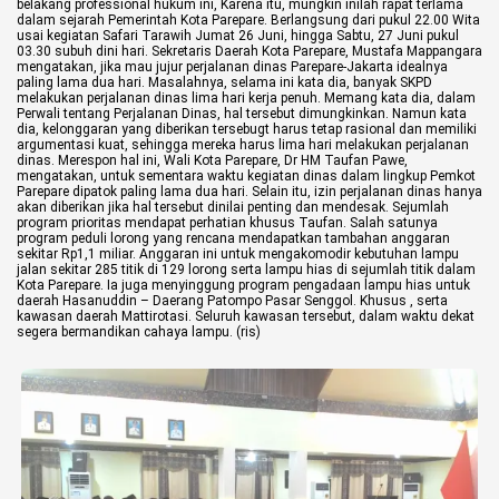
belakang professional hukum ini,
Karena itu, mungkin inilah rapat terlama
dalam sejarah Pemerintah Kota Parepare. Berlangsung dari pukul 22.00 Wita
usai kegiatan Safari Tarawih Jumat 26 Juni, hingga Sabtu, 27 Juni pukul
©
03.30 subuh dini hari.
Sekretaris Daerah Kota Parepare, Mustafa Mappangara
Copyright
mengatakan, jika mau jujur perjalanan dinas Parepare-Jakarta idealnya
2026
paling lama dua hari. Masalahnya, selama ini kata dia, banyak SKPD
berita-
melakukan perjalanan dinas lima hari kerja penuh.
Memang kata dia, dalam
sulsel.com
Perwali tentang Perjalanan Dinas, hal tersebut dimungkinkan. Namun kata
.
dia, kelonggaran yang diberikan tersebugt harus tetap rasional dan memiliki
All
argumentasi kuat, sehingga mereka harus lima hari melakukan perjalanan
Right
dinas.
Merespon hal ini, Wali Kota Parepare, Dr HM Taufan Pawe,
Reserved
mengatakan, untuk sementara waktu kegiatan dinas dalam lingkup Pemkot
Parepare dipatok paling lama dua hari. Selain itu, izin perjalanan dinas hanya
akan diberikan jika hal tersebut dinilai penting dan mendesak.
Sejumlah
program prioritas mendapat perhatian khusus Taufan. Salah satunya
program peduli lorong yang rencana mendapatkan tambahan anggaran
sekitar Rp1,1 miliar. Anggaran ini untuk mengakomodir kebutuhan lampu
jalan sekitar 285 titik di 129 lorong serta lampu hias di sejumlah titik dalam
Kota Parepare.
Ia juga menyinggung program pengadaan lampu hias untuk
daerah Hasanuddin – Daerang Patompo Pasar Senggol. Khusus , serta
kawasan daerah Mattirotasi. Seluruh kawasan tersebut, dalam waktu dekat
segera bermandikan cahaya lampu. (ris)