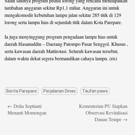
Salah satunya program peduli lorong yang rencana mendapatkan
tambahan anggaran sekitar Rp1,1 miliar. Anggaran ini untuk
mengakomodir kebutuhan lampu jalan sekitar 285 titik di 129
lorong serta lampu hias di sejumlah titik dalam Kota Parepare.
Ia juga menyinggung program pengadaan lampu hias untuk
daerah Hasanuddin – Daerang Patompo Pasar Senggol. Khusus ,
serta kawasan daerah Mattirotasi. Seluruh kawasan tersebut,
dalam waktu dekat segera bermandikan cahaya lampu. (ris)
Berita Parepare
Perjalanan Dinas
Taufan pawe
Post
←
Delia Septianti
Kementerian PU Siapkan
navigation
Menanti Momongan
Observasi Revitalisasi
Danau Tempe
→