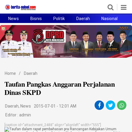
News
Bisnis
Politik
Daerah
Nasional
H
Home
News
Politik
Pendidikan
Home
/
Daerah
Bisnis
Taufan Pangkas Anggaran Perjalanan
Dinas SKPD
Otomotif
Daerah
,
News
2015-07-01 - 12:01 AM
Hukum
Editor :
admin
Sport
[caption id="attachment_2488" align="alignleft" width="555"]