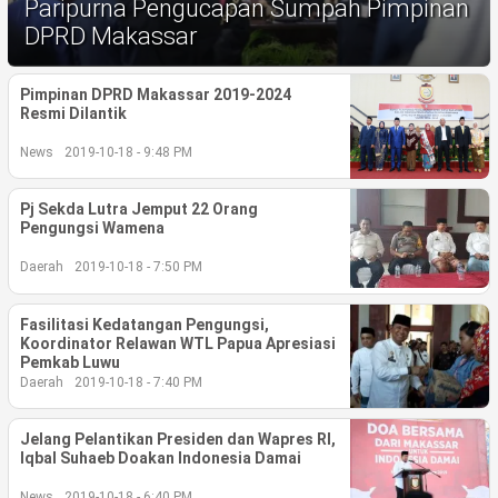
Paripurna Pengucapan Sumpah Pimpinan
Life Style
DPRD Makassar
Profil
Pimpinan DPRD Makassar 2019-2024
Opini
Resmi Dilantik
News
2019-10-18 - 9:48 PM
Video
More
Pj Sekda Lutra Jemput 22 Orang
Pengungsi Wamena
Disclaimer
Daerah
2019-10-18 - 7:50 PM
Fasilitasi Kedatangan Pengungsi,
Koordinator Relawan WTL Papua Apresiasi
Pemkab Luwu
Daerah
2019-10-18 - 7:40 PM
Jelang Pelantikan Presiden dan Wapres RI,
Iqbal Suhaeb Doakan Indonesia Damai
News
2019-10-18 - 6:40 PM