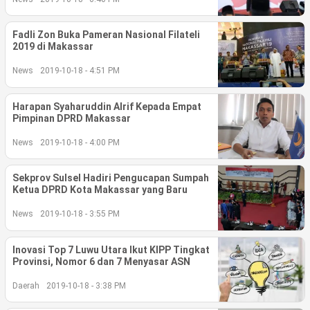
©
Fadli Zon Buka Pameran Nasional Filateli
Copyright
2019 di Makassar
2026
berita-
sulsel.com
News
2019-10-18 - 4:51 PM
.
All
Right
Reserved
Harapan Syaharuddin Alrif Kepada Empat
Pimpinan DPRD Makassar
News
2019-10-18 - 4:00 PM
Sekprov Sulsel Hadiri Pengucapan Sumpah
Ketua DPRD Kota Makassar yang Baru
News
2019-10-18 - 3:55 PM
Inovasi Top 7 Luwu Utara Ikut KIPP Tingkat
Provinsi, Nomor 6 dan 7 Menyasar ASN
Daerah
2019-10-18 - 3:38 PM