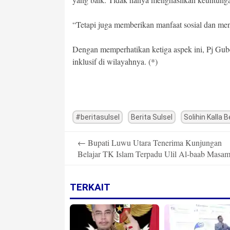
“Tetapi juga memberikan manfaat sosial dan men
Dengan memperhatikan ketiga aspek ini, Pj Gu
inklusif di wilayahnya. (*)
#beritasulsel
Berita Sulsel
Solihin Kalla 
Post
←
Bupati Luwu Utara Tenerima Kunjungan
navigation
Belajar TK Islam Terpadu Ulil Al-baab Masa
TERKAIT