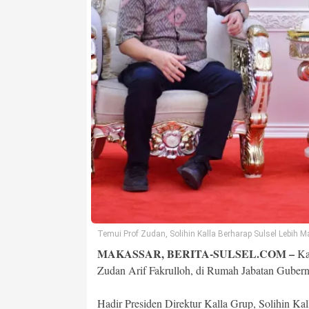
Temui Prof Zudan, Solihin Kalla Berharap Sulsel Lebih M
MAKASSAR, BERITA-SULSEL.COM –
Ka
Zudan Arif Fakrulloh, di Rumah Jabatan Gubernu
Hadir Presiden Direktur Kalla Grup, Solihin K