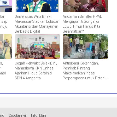
lan
Universitas Wira Bhakti
Ancaman Smelter HPAL:
onsep
Makassar Siapkan Lulusan
Mengapa 16 Sungai di
enuju
Akuntansi dan Manajemen
Luwu Timur Harus Kita
Berbasis Digital
Selamatkan?
s,
Cegah Penyakit Sejak Dini,
Antisipasi Kekeringan,
r
Mahasiswa KKN Unhas
Pemkab Pinrang
asi
Ajarkan Hidup Bersih di
Maksimalkan Irigasi
SDN 4 Amparita
Perpompaan untuk Petani
Tiroang
ang
Disclaimer
Info Iklan