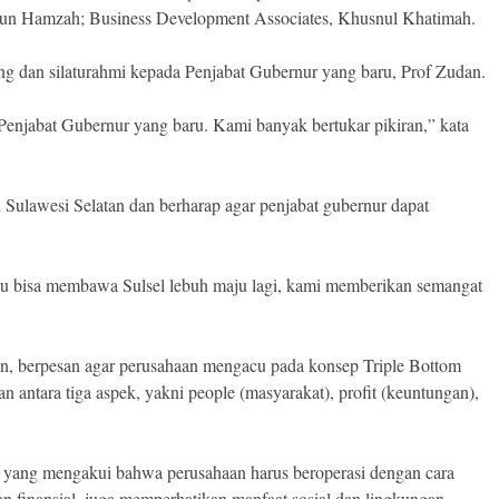
irun Hamzah; Business Development Associates, Khusnul Khatimah.
ng dan silaturahmi kepada Penjabat Gubernur yang baru, Prof Zudan.
 Penjabat Gubernur yang baru. Kami banyak bertukar pikiran,” kata
 Sulawesi Selatan dan berharap agar penjabat gubernur dapat
au bisa membawa Sulsel lebuh maju lagi, kami memberikan semangat
an, berpesan agar perusahaan mengacu pada konsep Triple Bottom
antara tiga aspek, yakni people (masyarakat), profit (keuntungan),
n, yang mengakui bahwa perusahaan harus beroperasi dengan cara
 finansial, juga memperhatikan manfaat sosial dan lingkungan.