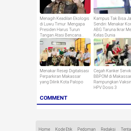
Menagih Keadilan Ekologis
Kampus Tak Bisa Ja
di Luwu Timur: Mengapa
Sendiri: Menakar K
Presiden Harus Turun
ABG Taruna Ikrar M
Tangan Atasi Bencana
Kelas Dunia
Smelter HPAL?
Menakar Resep Digitalisasi
Cegah Kanker Servik
Perparkiran Makassar
BBPOM di Makassa
yang Dilirik Kota Palopo
Rampungkan Vaksin
HPV Dosis 3
COMMENT
Home
Kode Etik
Pedoman
Redaksi
Tent