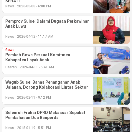
SEHATI
Life Style
News
2026-05-08 - 6:00 PM
Profil
Pemprov Sulsel Dalami Dugaan Perkawinan
Anak Luwu
Opini
News
2026-04-12 - 11:17 AM
Video
Gowa
More
Pemkab Gowa Perkuat Komitmen
Kabupaten Layak Anak
Disclaimer
Daerah
2026-04-11 - 5:41 AM
Wagub Sulsel Bahas Penanganan Anak
Jalanan, Dorong Kolaborasi Lintas Sektor
News
2026-02-11 - 9:12 PM
Seleuruh Fraksi DPRD Makassar Sepakati
Pembahasan Dua Ranperda
News
2018-01-19 - 5:51 PM