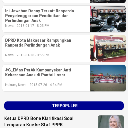
Ini Jawaban Danny Terkait Ranperda
©
Copyright
Penyelenggaraan Pendidikan dan
2026
Perlindungan Anak
berita-
News
2018-01-17 - 8:03 PM
sulsel.com
.
All
Right
DPRD Kota Makassar Rampungkan
Reserved
Ranperda Perlindungan Anak
News
2018-01-16 - 3:55 PM
#G_EMas PerAk Kampanyekan Anti
Kekerasan Anak di Pantai Losari
,
Hukum
News
2015-07-26 - 4:34 PM
TERPOPULER
Ketua DPRD Bone Klarifikasi Soal
Lemparan Kue ke Staf PPPK