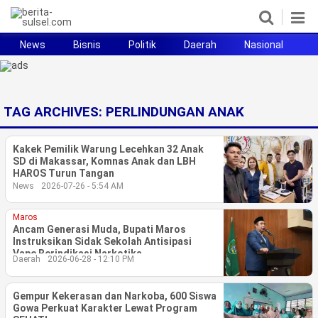
News
Bisnis
Politik
Daerah
Nasional
H
Home
News
TAG ARCHIVES:
PERLINDUNGAN ANAK
Politik
Kakek Pemilik Warung Lecehkan 32 Anak
Pendidikan
SD di Makassar, Komnas Anak dan LBH
HAROS Turun Tangan
News
2026-07-26 - 5:54 AM
Bisnis
Maros
Otomotif
Ancam Generasi Muda, Bupati Maros
Instruksikan Sidak Sekolah Antisipasi
Vape Berindikasi Narkotika
Hukum
Daerah
2026-06-28 - 12:10 PM
Sport
Gempur Kekerasan dan Narkoba, 600 Siswa
Gowa Perkuat Karakter Lewat Program